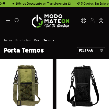
 10% de Descuento en Transferencia 💵
💳 3 Cuotas Sin Interes 😉
🚛
0
Inicio
.
Productos
.
Porta Termos
Porta Termos
FILTRAR