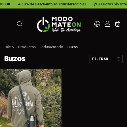
000 🚚
🔥 10% de Descuento en Transferencia 💵
💳 3 Cuotas Sin Inter
0
Inicio
.
Productos
.
Indumentaria
.
Buzos
Buzos
FILTRAR